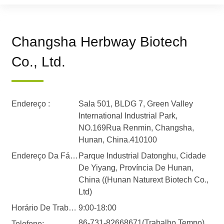
Changsha Herbway Biotech
Co., Ltd.
Endereço :
Sala 501, BLDG 7, Green Valley
International Industrial Park,
NO.169Rua Renmin, Changsha,
Hunan, China.410100
Endereço Da Fábrica :
Parque Industrial Datonghu, Cidade
De Yiyang, Província De Hunan,
China ((Hunan Naturext Biotech Co.,
Ltd)
Horário De Trabalho
9:00-18:00
86-731-82668671(Trabalho Tempo)
Telefone: