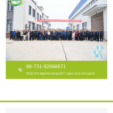
86-731-82668671
Você tem alguma pergunta? Ligue para nós agora