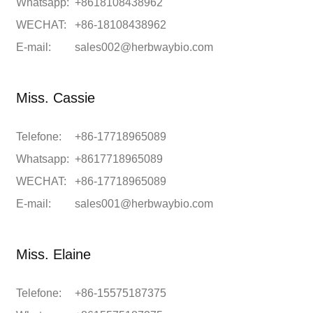
Whatsapp:
+8618108438962
WECHAT:
+86-18108438962
E-mail:
sales002@herbwaybio.com
Miss. Cassie
Telefone:
+86-17718965089
Whatsapp:
+8617718965089
WECHAT:
+86-17718965089
E-mail:
sales001@herbwaybio.com
Miss. Elaine
Telefone:
+86-15575187375