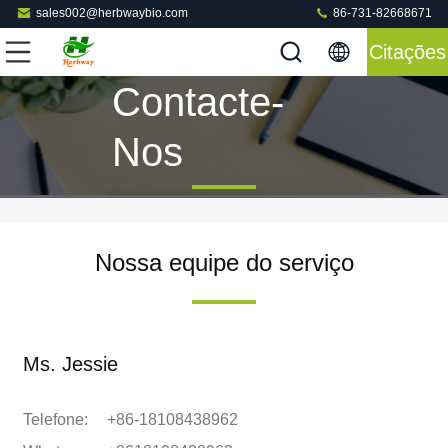
sales002@herbwaybio.com
86-731-82668671
Citações
Contacte-
Nos
Nossa equipe do serviço
Ms. Jessie
Telefone:
+86-18108438962