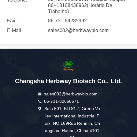
86--18108438962(Horário De
Trabalho)
Fax :
86-731-84285992
E-Mail :
sales002@herbwaybio.com
Changsha Herbway Biotech Co., Ltd.
sales002@herbwaybio.com
86-731-82668671
Sala 501, BLDG 7, Green Va
lley International Industrial P
ark, NO.169Rua Renmin, Ch
angsha, Hunan, China.4101