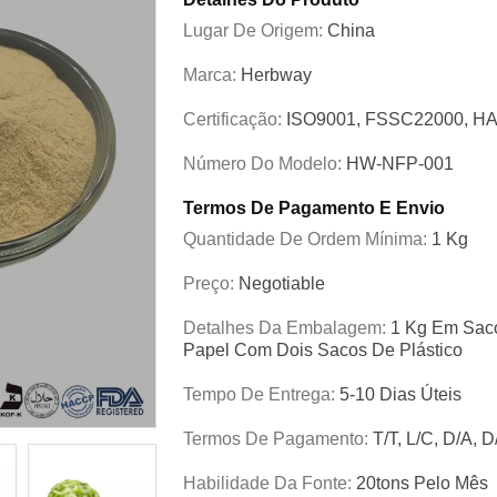
Lugar De Origem:
China
Marca:
Herbway
Certificação:
ISO9001, FSSC22000, HA
Número Do Modelo:
HW-NFP-001
Termos De Pagamento E Envio
Quantidade De Ordem Mínima:
1 Kg
Preço:
Negotiable
Detalhes Da Embalagem:
1 Kg Em Saco
Papel Com Dois Sacos De Plástico
Tempo De Entrega:
5-10 Dias Úteis
Termos De Pagamento:
T/T, L/C, D/A, 
Habilidade Da Fonte:
20tons Pelo Mês