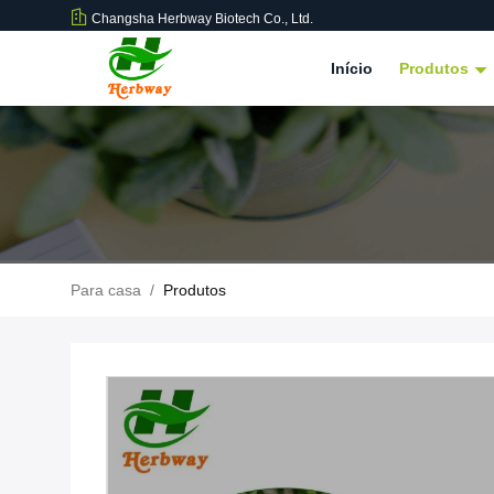
Changsha Herbway Biotech Co., Ltd.
Início
Produtos
Para casa
/
Produtos