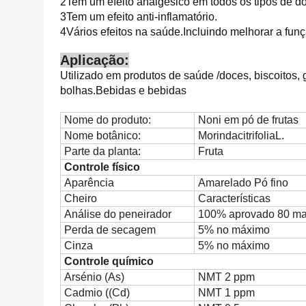
2Tem um efeito analgésico em todos os tipos de do
3Tem um efeito anti-inflamatório.
4Vários efeitos na saúde.
Incluindo melhorar a fun
Aplicação:
Utilizado em produtos de saúde /
doces, biscoitos, 
bolhas.
Bebidas e bebidas
Nome do produto:
Noni em pó de frutas
Nome botânico:
MorindacitrifoliaL.
Parte da planta:
Fruta
Controle físico
Aparência
Amarelado Pó fino
Cheiro
Características
Análise do peneirador
100% aprovado 80 ma
Perda de secagem
5% no máximo
Cinza
5% no máximo
Controle químico
Arsénio (As)
NMT 2 ppm
Cadmio ((Cd)
NMT 1 ppm