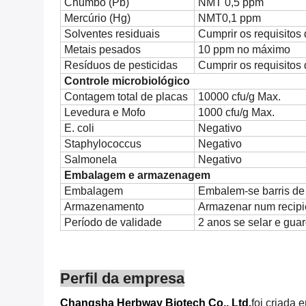
Chumbo (Pb)
NMT 0,5 ppm
Mercúrio (Hg)
NMT0,1 ppm
Solventes residuais
Cumprir os requisito
Metais pesados
10 ppm no máximo
Resíduos de pesticidas
Cumprir os requisito
Controle microbiológico
Contagem total de placas
10000 cfu/g Max.
Levedura e Mofo
1000 cfu/g Max.
E. coli
Negativo
Staphylococcus
Negativo
Salmonela
Negativo
Embalagem e armazenagem
Embalagem
Embalem-se barris de 
Armazenamento
Armazenar num recipi
Período de validade
2 anos se selar e guar
Perfil da empresa
Changsha Herbway Biotech Co., Ltd.
foi criada