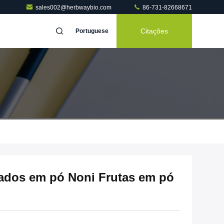
sales002@herbwaybio.com
86-731-82668671
Citações
Portuguese
lados em pó Noni Frutas em pó