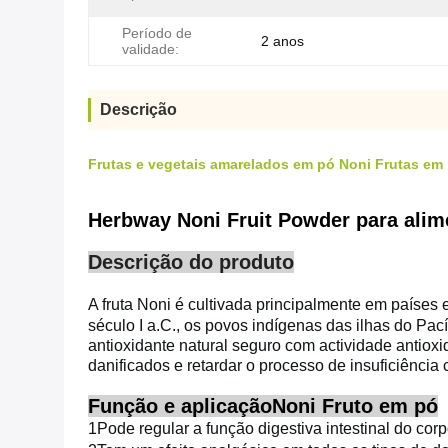
Período de
2 anos
validade:
Descrição
Frutas e vegetais amarelados em pó Noni Frutas em
Herbway Noni Fruit Powder para alim
Descrição do produto
A fruta Noni é cultivada principalmente em países e
século I a.C., os povos indígenas das ilhas do Pac
antioxidante natural seguro com actividade antiox
danificados e retardar o processo de insuficiência 
Função e aplicação
Noni Fruto em pó
1Pode regular a função digestiva intestinal do co