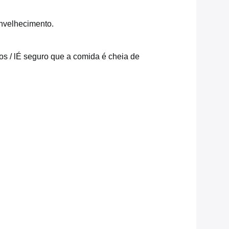
envelhecimento.
s / l
É seguro que a comida é cheia de