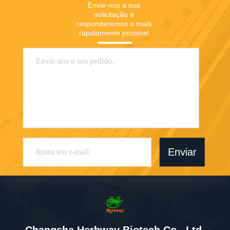
Envie-nos a sua 
solicitação e 
responderemos o mais 
rapidamente possível.
Enviar