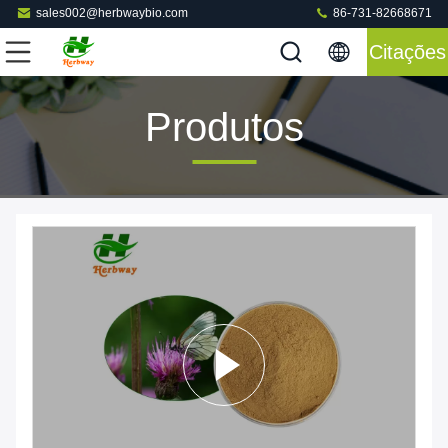
sales002@herbwaybio.com
86-731-82668671
Citações
Produtos