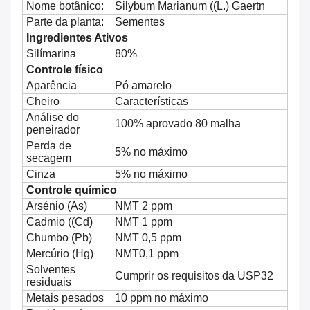
Nome botânico:
Silybum Marianum ((L.) Gaertn
Parte da planta:
Sementes
Ingredientes Ativos
Silímarina
80%
Controle físico
Aparência
Pó amarelo
Cheiro
Características
Análise do
100% aprovado 80 malha
peneirador
Perda de
5% no máximo
secagem
Cinza
5% no máximo
Controle químico
Arsénio (As)
NMT 2 ppm
Cadmio ((Cd)
NMT 1 ppm
Chumbo (Pb)
NMT 0,5 ppm
Mercúrio (Hg)
NMT0,1 ppm
Solventes
Cumprir os requisitos da USP32
residuais
Metais pesados
10 ppm no máximo