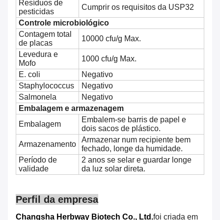
Resíduos de
Cumprir os requisitos da USP32
pesticidas
Controle microbiológico
Contagem total
10000 cfu/g Max.
de placas
Levedura e
1000 cfu/g Max.
Mofo
E. coli
Negativo
Staphylococcus
Negativo
Salmonela
Negativo
Embalagem e armazenagem
Embalem-se barris de papel e
Embalagem
dois sacos de plástico.
Armazenar num recipiente bem
Armazenamento
fechado, longe da humidade.
Período de
2 anos se selar e guardar longe
validade
da luz solar direta.
Perfil da empresa
Changsha Herbway Biotech Co., Ltd.
foi criada em