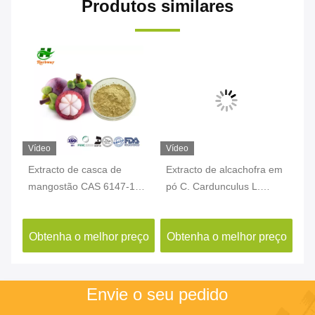
Produtos similares
Vídeo
Vídeo
Ví
Extracto de casca de
Extracto de alcachofra em
Ad
de
mangostão CAS 6147-11-
pó C. Cardunculus L.
Ex
de
1 Alfa Mangostina HPLC
Extracto de cinarina CAS
ma
Garcinia Mangostana L.
30964-13-7
Lu
ço
Obtenha o melhor preço
Obtenha o melhor preço
O
Er
Envie o seu pedido