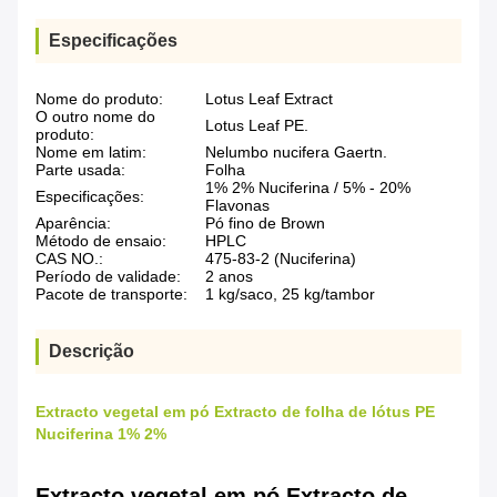
Especificações
Nome do produto:
Lotus Leaf Extract
O outro nome do
Lotus Leaf PE.
produto:
Nome em latim:
Nelumbo nucifera Gaertn.
Parte usada:
Folha
1% 2% Nuciferina / 5% - 20%
Especificações:
Flavonas
Aparência:
Pó fino de Brown
Método de ensaio:
HPLC
CAS NO.:
475-83-2 (Nuciferina)
Período de validade:
2 anos
Pacote de transporte:
1 kg/saco, 25 kg/tambor
Descrição
Extracto vegetal em pó Extracto de folha de lótus PE
Nuciferina 1% 2%
Extracto vegetal em pó Extracto de