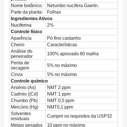
Nome botânico:
Nelumbo nucifera Gaertn.
Parte da planta:
Folhas
Ingredientes Ativos
Nuciferina
2%
Controle físico
Aparência
Pó fino castanho
Cheiro
Características
Análise do
100% aprovado 80 malha
peneirador
Perda de
5% no máximo
secagem
Cinza
5% no máximo
Controle químico
Arsénio (As)
NMT 2 ppm
Cadmio ((Cd)
NMT 1 ppm
Chumbo (Pb)
NMT 0,5 ppm
Mercúrio (Hg)
NMT0,1 ppm
Solventes
Cumprir os requisitos da USP32
residuais
Metais pesados
10 ppm no máximo