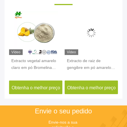
Vídeo
Vídeo
Ví
Extracto vegetal amarelo
Extracto de raiz de
Ex
claro em pó Bromelina
gengibre em pó amarelo
em
4-
CAS 37189-34-7 Extracto
Gingerol CAS 84696-15-1
Hu
de abacaxi em pó
10
ço
Obtenha o melhor preço
Obtenha o melhor preço
O
Envie o seu pedido
Envie-nos a sua 