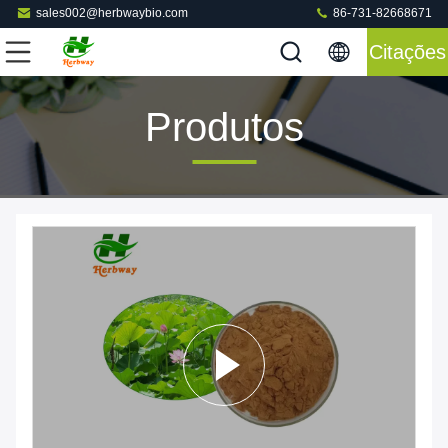
sales002@herbwaybio.com
86-731-82668671
Citações
Produtos