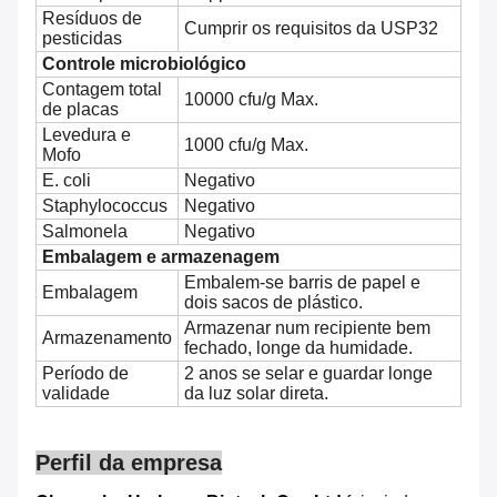
Resíduos de
Cumprir os requisitos da USP32
pesticidas
Controle microbiológico
Contagem total
10000 cfu/g Max.
de placas
Levedura e
1000 cfu/g Max.
Mofo
E. coli
Negativo
Staphylococcus
Negativo
Salmonela
Negativo
Embalagem e armazenagem
Embalem-se barris de papel e
Embalagem
dois sacos de plástico.
Armazenar num recipiente bem
Armazenamento
fechado, longe da humidade.
Período de
2 anos se selar e guardar longe
validade
da luz solar direta.
Perfil da empresa