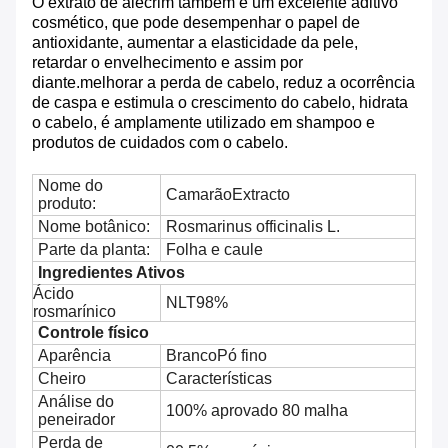
O extrato de alecrim também é um excelente aditivo
cosmético, que pode desempenhar o papel de
antioxidante, aumentar a elasticidade da pele,
retardar o envelhecimento e assim por
diante.melhorar a perda de cabelo, reduz a ocorrência
de caspa e estimula o crescimento do cabelo, hidrata
o cabelo, é amplamente utilizado em shampoo e
produtos de cuidados com o cabelo.
Nome do
Camarão
Extracto
produto:
Nome botânico:
Rosmarinus officinalis L.
Parte da planta:
Folha e caule
Ingredientes Ativos
Ácido
NLT98%
rosmarínico
Controle físico
Aparência
Branco
Pó fino
Cheiro
Características
Análise do
100% aprovado 80 malha
peneirador
Perda de