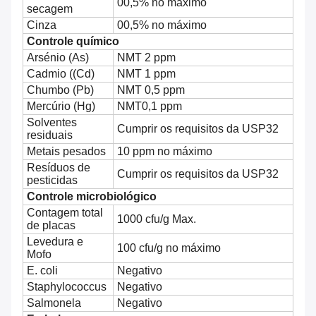
00,5% no máximo
secagem
Cinza
00,5% no máximo
Controle químico
Arsénio (As)
NMT 2 ppm
Cadmio ((Cd)
NMT 1 ppm
Chumbo (Pb)
NMT 0,5 ppm
Mercúrio (Hg)
NMT0,1 ppm
Solventes
Cumprir os requisitos da USP32
residuais
Metais pesados
10 ppm no máximo
Resíduos de
Cumprir os requisitos da USP32
pesticidas
Controle microbiológico
Contagem total
1000 cfu/g Max.
de placas
Levedura e
100 cfu/g no máximo
Mofo
E. coli
Negativo
Staphylococcus
Negativo
Salmonela
Negativo