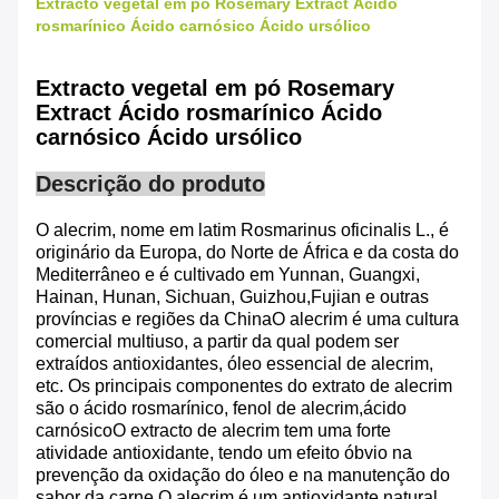
Extracto vegetal em pó Rosemary Extract Ácido
rosmarínico Ácido carnósico Ácido ursólico
Extracto vegetal em pó Rosemary
Extract Ácido rosmarínico Ácido
carnósico Ácido ursólico
Descrição do produto
O alecrim, nome em latim Rosmarinus oficinalis L., é
originário da Europa, do Norte de África e da costa do
Mediterrâneo e é cultivado em Yunnan, Guangxi,
Hainan, Hunan, Sichuan, Guizhou,Fujian e outras
províncias e regiões da ChinaO alecrim é uma cultura
comercial multiuso, a partir da qual podem ser
extraídos antioxidantes, óleo essencial de alecrim,
etc. Os principais componentes do extrato de alecrim
são o ácido rosmarínico, fenol de alecrim,ácido
carnósicoO extracto de alecrim tem uma forte
atividade antioxidante, tendo um efeito óbvio na
prevenção da oxidação do óleo e na manutenção do
sabor da carne.O alecrim é um antioxidante natural