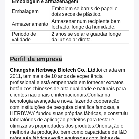
Embalagem e armazenagem
Embalem-se barris de papel e
Embalagem
dois sacos de plástico.
Armazenar num recipiente bem
Armazenamento
fechado, longe da humidade.
Período de
2 anos se selar e guardar longe
validade
da luz solar direta.
Perfil da empresa
Changsha Herbway Biotech Co., Ltd.
foi criada em
2011, tem mais de 10 anos de experiência
profissional e está empenhada em fornecer extratos
botânicos chineses de alta qualidade e naturais para
clientes nacionais e internacionais.Confiar na
tecnologia avançada e nova, fazendo cooperação
com instituições de pesquisa científica famosas, a
HERBWAY fundou suas próprias fábricas, e construiu
laboratórios de aplicação perfeitos para testar e
otimizar as propriedades dos produtos.Orientação e
melhoria da produção, bem como capacidade de I&D
própriaAs fábricas estão equipadas com linhas de