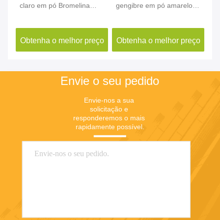
claro em pó Bromelina
gengibre em pó amarelo
em
4-
CAS 37189-34-7 Extracto
Gingerol CAS 84696-15-1
Hu
de abacaxi em pó
10
ço
Obtenha o melhor preço
Obtenha o melhor preço
O
Envie o seu pedido
Envie-nos a sua 
solicitação e 
responderemos o mais 
rapidamente possível.