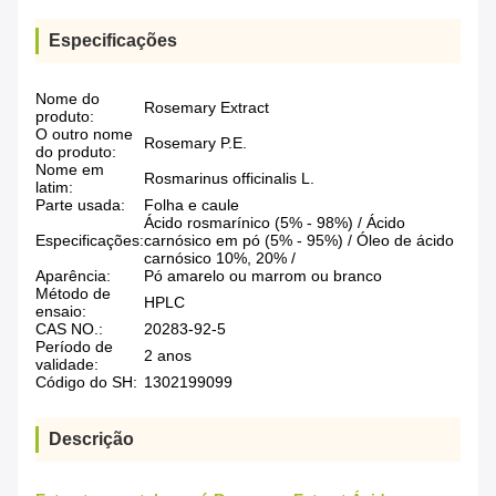
Especificações
Nome do
Rosemary Extract
produto:
O outro nome
Rosemary P.E.
do produto:
Nome em
Rosmarinus officinalis L.
latim:
Parte usada:
Folha e caule
Ácido rosmarínico (5% - 98%) / Ácido
Especificações:
carnósico em pó (5% - 95%) / Óleo de ácido
carnósico 10%, 20% /
Aparência:
Pó amarelo ou marrom ou branco
Método de
HPLC
ensaio:
CAS NO.:
20283-92-5
Período de
2 anos
validade:
Código do SH:
1302199099
Descrição