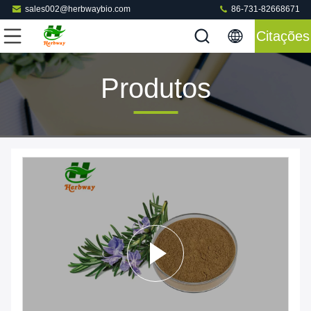
sales002@herbwaybio.com
86-731-82668671
Citações
Produtos