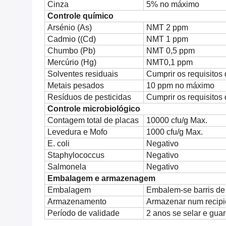
Cinza
5% no máximo
Controle químico
Arsénio (As)
NMT 2 ppm
Cadmio ((Cd)
NMT 1 ppm
Chumbo (Pb)
NMT 0,5 ppm
Mercúrio (Hg)
NMT0,1 ppm
Solventes residuais
Cumprir os requisito
Metais pesados
10 ppm no máximo
Resíduos de pesticidas
Cumprir os requisito
Controle microbiológico
Contagem total de placas
10000 cfu/g Max.
Levedura e Mofo
1000 cfu/g Max.
E. coli
Negativo
Staphylococcus
Negativo
Salmonela
Negativo
Embalagem e armazenagem
Embalagem
Embalem-se barris de 
Armazenamento
Armazenar num recipi
Período de validade
2 anos se selar e guar