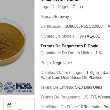
Lugar De Origem:
China
Marca:
Herbway
Certificação:
ISO9001, FSSC22000, HA
Número Do Modelo:
HW-TAE-001
Termos De Pagamento E Envio
Quantidade De Ordem Mínima:
1 Kg
Preço:
Negotiable
Detalhes Da Embalagem:
1 Kg Em Saco
Papel Com Dois Sacos De Plástico
Tempo De Entrega:
5-10 Dias Úteis
Termos De Pagamento:
L/C, T/T, Weste
Habilidade Da Fonte:
10 Toneladas Po