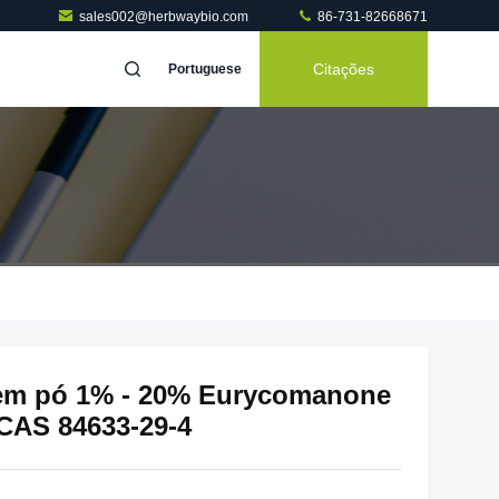
sales002@herbwaybio.com
86-731-82668671
Citações
Portuguese
i em pó 1% - 20% Eurycomanone
CAS 84633-29-4