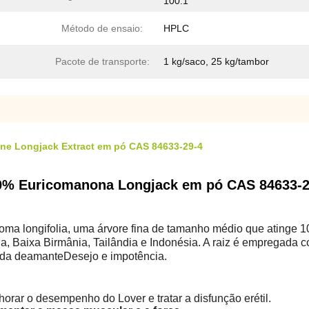
100:1
Método de ensaio:
HPLC
Pacote de transporte:
1 kg/saco, 25 kg/tambor
one Longjack Extract em pó CAS 84633-29-4
 20% Euricomanona Longjack em pó CAS 84633-
ma longifolia, uma árvore fina de tamanho médio que atinge 10
ia, Baixa Birmânia, Tailândia e Indonésia. A raiz é empregada 
rda de
amante
Desejo e impotência.
horar o desempenho do Lover e tratar a disfunção erétil.