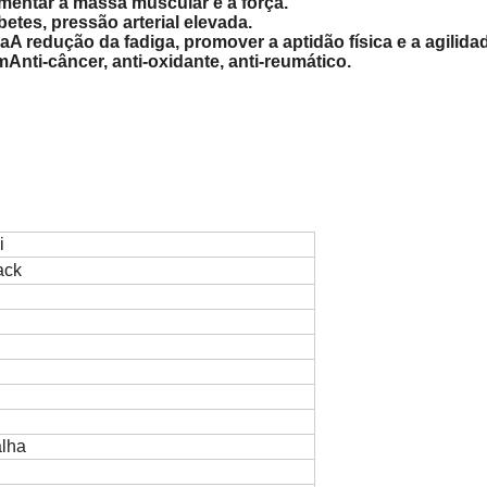
umentar a massa muscular e a força.
abetes, pressão arterial elevada.
ma
A redução da fadiga, promover a aptidão física e a agilida
um
Anti-câncer, anti-oxidante, anti-reumático.
i
ack
lha