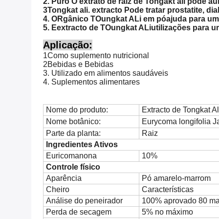
2.
Puro
O extrato de raiz de Tongakt ali pode a
3Tongkat ali.
extracto
Pode tratar prostatite, di
4.
O
Rgânico
T
Oungkat
A
Li em pó
ajuda para u
5.
E
extracto de
T
Oungkat
A
Li
utilizações para 
Aplicação:
1Como suplemento nutricional
2Bebidas e Bebidas
3. Utilizado em alimentos saudáveis
4. Suplementos alimentares
Nome do produto:
Extracto de Tongkat Al
Nome botânico:
Eurycoma longifolia J
Parte da planta:
Raiz
Ingredientes Ativos
Euricomanona
10%
Controle físico
Aparência
Pó amarelo-marrom
Cheiro
Características
Análise do peneirador
100% aprovado 80 ma
Perda de secagem
5% no máximo