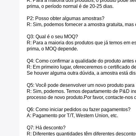
R: Para a maioria dos produtos, o produto pode ser 
prima, o período normal é de 20-25 dias.
P2: Posso obter algumas amostras?
R: Sim, podemos fornecer a amostra gratuita, mas 
Q3: Qual é o seu MOQ?
R: Para a maioria dos produtos que já temos em es
prima, o MOQ depende.
Q4: Como confirmar a qualidade do produto antes 
R: Em primeiro lugar, ofereceremos o certificado d
Se houver alguma outra dúvida, a amostra está di
Q5: Você pode desenvolver um novo produto para
R: Sim, podemos. Temos departamento de P&D inde
processo de novo produto.Por favor, contacte-nos d
Q6: Como iniciar pedidos ou fazer pagamentos?
A: Pagamento por T/T, Western Union, etc.
Q7: Há desconto?
R: Diferentes quantidades têm diferentes desconto