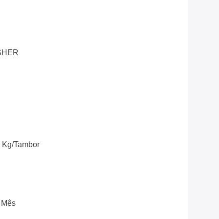
OSHER
5 Kg/tambor
r Mês