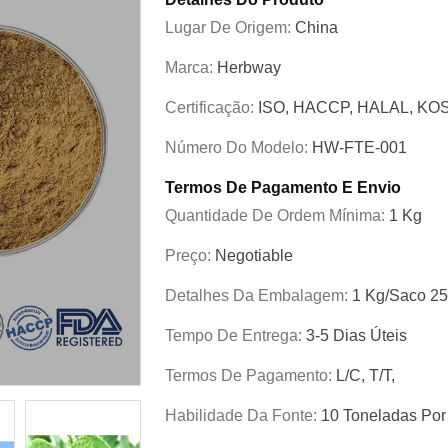
Lugar De Origem:
China
Marca:
Herbway
Certificação:
ISO, HACCP, HALAL, K
Número Do Modelo:
HW-FTE-001
Termos De Pagamento E Envio
Quantidade De Ordem Mínima:
1 Kg
Preço:
Negotiable
Detalhes Da Embalagem:
1 Kg/saco 2
Tempo De Entrega:
3-5 Dias Úteis
Termos De Pagamento:
L/C, T/T,
Habilidade Da Fonte:
10 Toneladas Po