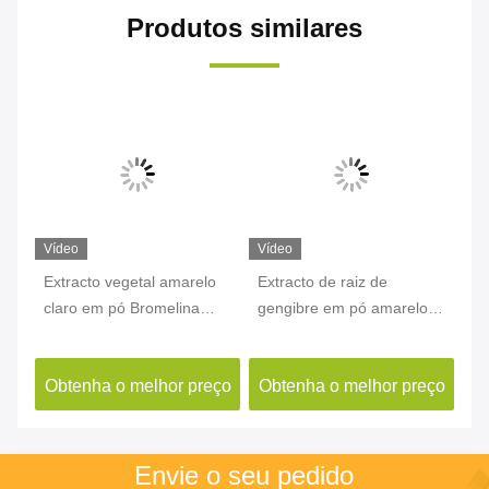
Produtos similares
Vídeo
Vídeo
Ví
Extracto vegetal amarelo
Extracto de raiz de
Ex
claro em pó Bromelina
gengibre em pó amarelo
em
4-
CAS 37189-34-7 Extracto
Gingerol CAS 84696-15-1
Hu
de abacaxi em pó
10
ço
Obtenha o melhor preço
Obtenha o melhor preço
O
Envie o seu pedido