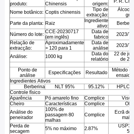
P. R. Chi
produto:
Chinensis
origem:
Tipo de
Álcool 
Nome botânico:
Coptis chinensis
extracção:
grã
Ingrediente
Parte da planta:
Raiz
Berberi
ativo:
CCE-20230717
Data de
Número do lote:
2023/7/
(em inglês)
fabrico
Relação de
Aproximadamente
Data de
2023/7/
extracção:
> 120 para 1
análise
Data do
22 de jul
Análise:
1000 kg
relatório
de 20
Ponto de
Método d
Especificações
Resultado
análise
ensaio
Ingredientes Ativos
Berberina
NLT 95%
95.12%
HPLC
Controle físico
Aparência
Pó amarelo fino
Complice
Visua
Cheiro
Características
Complice
Olfa
100% de
Análise do
Ecrã de 
passagem 80
Complice
peneirador
malh
malhas
Perda de
USP32
5% no máximo
2.87%
secagem
56