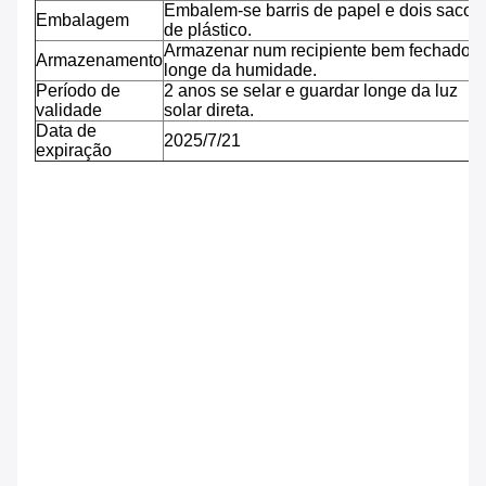
Embalem-se barris de papel e dois sacos
Embalagem
de plástico.
Armazenar num recipiente bem fechado,
Armazenamento
longe da humidade.
Período de
2 anos se selar e guardar longe da luz
validade
solar direta.
Data de
2025/7/21
expiração