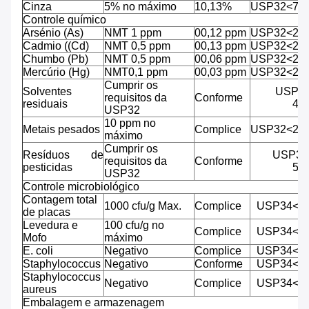
Cinza
5% no máximo
10,13%
USP32<73
Controle químico
Arsénio (As)
NMT 1 ppm
00,12 ppm
USP32<23
Cadmio ((Cd)
NMT 0,5 ppm
00,13 ppm
USP32<23
Chumbo (Pb)
NMT 0,5 ppm
00,06 ppm
USP32<23
Mercúrio (Hg)
NMT0,1 ppm
00,03 ppm
USP32<23
Cumprir os
Solventes
USP3
requisitos da
Conforme
residuais
46
USP32
10 ppm no
Metais pesados
Complice
USP32<23
máximo
Cumprir os
Resíduos de
USP32
requisitos da
Conforme
pesticidas
56
USP32
Controle microbiológico
Contagem total
1000 cfu/g Max.
Complice
USP34<6
de placas
Levedura e
100 cfu/g no
Complice
USP34<6
Mofo
máximo
E. coli
Negativo
Complice
USP34<6
Staphylococcus
Negativo
Conforme
USP34<6
Staphylococcus
Negativo
Complice
USP34<6
aureus
Embalagem e armazenagem