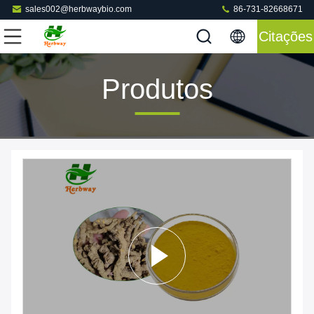
sales002@herbwaybio.com
86-731-82668671
Citações
Produtos