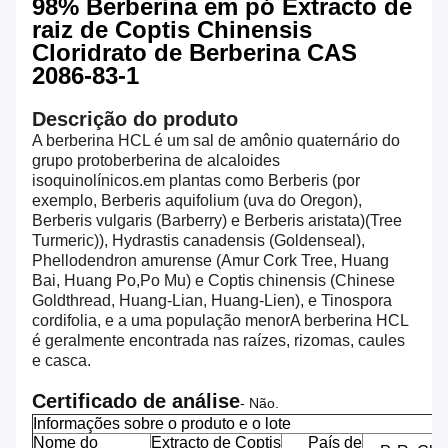
98% Berberina em pó Extracto de
raiz de Coptis Chinensis
Cloridrato de Berberina CAS
2086-83-1
Descrição do produto
A berberina HCL é um sal de amônio quaternário do
grupo protoberberina de alcaloides
isoquinolínicos.
em plantas como Berberis (por
exemplo, Berberis aquifolium (uva do Oregon),
Berberis vulgaris (Barberry) e Berberis aristata)
(Tree
Turmeric)), Hydrastis canadensis (Goldenseal),
Phellodendron amurense (Amur Cork Tree, Huang
Bai, Huang Po,
Po Mu) e Coptis chinensis (Chinese
Goldthread, Huang-Lian, Huang-Lien), e Tinospora
cordifolia, e a uma população menor
A berberina HCL
é geralmente encontrada nas raízes, rizomas, caules
e casca.
Certificado de análise
- Não.
Informações sobre o produto e o lote
Nome do
Extracto de Coptis
País de