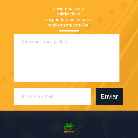
Envie-nos a sua 
solicitação e 
responderemos o mais 
rapidamente possível.
Enviar