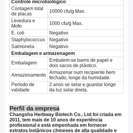
Controle microbiológico
Contagem total
10000 cfu/g Max.
de placas
Levedura e
1000 cfu/g Max.
Mofo
E. coli
Negativo
Staphylococcus
Negativo
Salmonela
Negativo
Embalagem e armazenagem
Embalem-se barris de papel e
Embalagem
dois sacos de plástico.
Armazenar num recipiente bem
Armazenamento
fechado, longe da humidade.
Período de
2 anos se selar e guardar longe
validade
da luz solar direta.
Perfil da empresa
Changsha Herbway Biotech Co., Ltd.
foi criada em
2011, tem mais de 10 anos de experiência
profissional e está empenhada em fornecer
extratos botânicos chineses de alta qualidade e