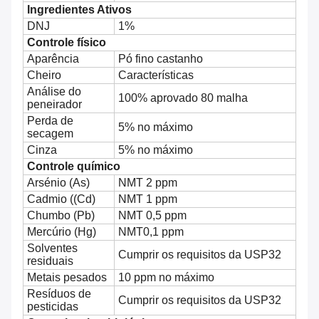
Ingredientes Ativos
DNJ
1%
Controle físico
Aparência
Pó fino castanho
Cheiro
Características
Análise do
100% aprovado 80 malha
peneirador
Perda de
5% no máximo
secagem
Cinza
5% no máximo
Controle químico
Arsénio (As)
NMT 2 ppm
Cadmio ((Cd)
NMT 1 ppm
Chumbo (Pb)
NMT 0,5 ppm
Mercúrio (Hg)
NMT0,1 ppm
Solventes
Cumprir os requisitos da USP32
residuais
Metais pesados
10 ppm no máximo
Resíduos de
Cumprir os requisitos da USP32
pesticidas