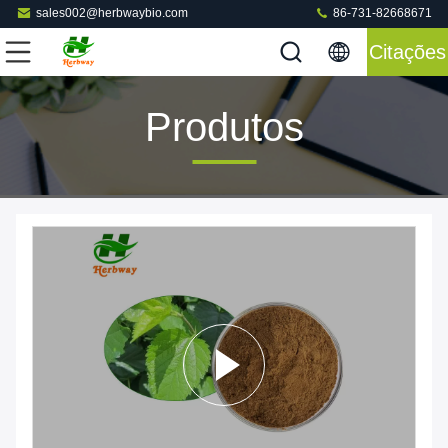
sales002@herbwaybio.com
86-731-82668671
Citações
Produtos