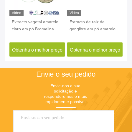
Vídeo
Vídeo
Ví
Extracto vegetal amarelo
Extracto de raiz de
Ex
claro em pó Bromelina
gengibre em pó amarelo
em
4-
CAS 37189-34-7 Extracto
Gingerol CAS 84696-15-1
Hu
de abacaxi em pó
10
ço
Obtenha o melhor preço
Obtenha o melhor preço
O
Envie o seu pedido
Envie-nos a sua 
solicitação e 
responderemos o mais 
rapidamente possível.