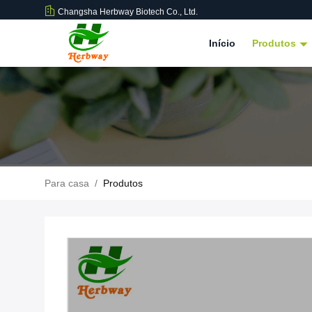
Changsha Herbway Biotech Co., Ltd.
Início
Produtos
Para casa
/
Produtos