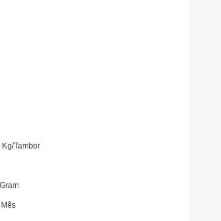
5 Kg/tambor
yGram
r Mês