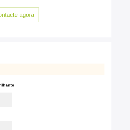
ontacte agora
rilhante