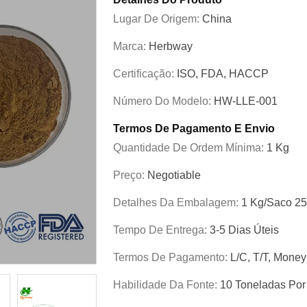
Lugar De Origem:
China
Marca:
Herbway
Certificação:
ISO, FDA, HACCP
Número Do Modelo:
HW-LLE-001
Termos De Pagamento E Envio
Quantidade De Ordem Mínima:
1 Kg
Preço:
Negotiable
Detalhes Da Embalagem:
1 Kg/saco 2
Tempo De Entrega:
3-5 Dias Úteis
Termos De Pagamento:
L/C, T/T, Mone
Habilidade Da Fonte:
10 Toneladas Po