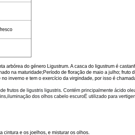
fresco
ta arbórea do género Ligustrum. A casca do ligustrum é castanh
elhado na maturidade;Período de floração de maio a julho; frut
 no inverno e tem o exercício da virgindade, por isso é chamada
 de frutos de ligustris ligustris. Contém principalmente ácido o
 rins,iluminação dos olhos cabelo escuroÉ utilizado para vertige
 a cintura e os joelhos, e misturar os olhos.