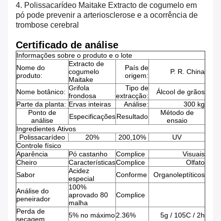
4. Polissacarídeo Maitake Extracto de cogumelo em
pó pode prevenir a arteriosclerose e a ocorrência de
trombose cerebral
Certificado de análise
Informações sobre o produto e o lote
Extracto de
Nome do
País de
cogumelo
P. R. China
produto:
origem:
Maitake
Grifola
Tipo de
Nome botânico:
Álcool de grãos
frondosa
extracção:
Parte da planta:
Ervas inteiras
Análise:
300 kg
Ponto de
Método de
Especificações
Resultado
análise
ensaio
Ingredientes Ativos
Polissacarídeo
20%
200,10%
UV
Controle físico
Aparência
Pó castanho
Complice
Visuais
Cheiro
Características
Complice
Olfato
Acidez
Sabor
Conforme
Organoleptíticos
especial
100%
Análise do
aprovado 80
Complice
peneirador
malha
Perda de
5% no máximo
2.36%
5g / 105C / 2h
secagem