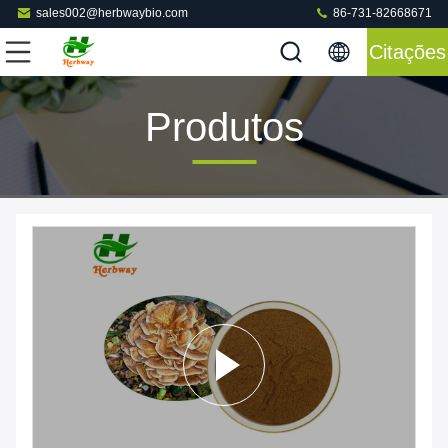
sales002@herbwaybio.com
86-731-82668671
Citações
Produtos