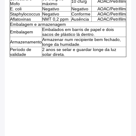
10 cfu/g
AOAC/Petrifilm
Mofo
máximo
E. coli
Negativo
Negativo
AOAC/Petrifilm
Staphylococcus
Negativo
Conforme
AOAC/Petrifilm
Aflatoxinas
NMT 0,2 ppm
Ausência
AOAC/Petrifilm
Embalagem e armazenagem
Embalados em barris de papel e dois
Embalagem
sacos de plástico lá dentro.
Armazenar num recipiente bem fechado,
Armazenamento
longe da humidade.
Período de
2 anos se selar e guardar longe da luz
validade
solar direta.