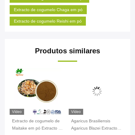
Extracto de cogumelo Chaga em pó
Extracto de cogumelo Reishi em pó
Produtos similares
Vídeo
Vídeo
Ví
ct
Extracto de cogumelo de
Agaricus Brasiliensis
Ex
Maitake em pó Extracto de
Agaricus Blazei Extracto
Ch