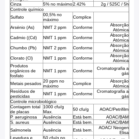
Cinza
5% no máximo
2.42%
2g / 525C / 5h
Controle químico
00,5% no
Sulfato
Complice
máximo
Absorção
Arsénio (As)
NMT 2 ppm
Conforme
Atómica
Absorção
Cadmio ((Cd)
NMT 1 ppm
Conforme
Atómica
Absorção
Chumbo (Pb)
NMT 2 ppm
Conforme
Atómica
Absorção
Clorato (Cl)
NMT 1 ppm
Conforme
Atómica
Produtos
Cromatografia a
orgânicos de
NMT 1 ppm
Conforme
gás
fosfato
20 ppm no
Absorção
Metais pesados
Complice
máximo
Atómica
Resíduos de
Cromatografia a
NMT 1 ppm
Conforme
pesticidas
gás
Controle microbiológico
Contagem total
1000 cfu/g
50 cfu/g
AOAC/Petrifilm
de placas
Max.
P. aeruginosa
Ausência
Está bem.
AOAC/BAM
S. aureus
Ausência
Está bem.
AOAC/BAM
AOAC/ Neogen
Salmonela
Ausência
Está bem.
Elisa
Levedura e
50 cfu/g no