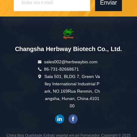
Enviar
Changsha Herbway Biotech Co., Ltd.
sales002@herbwaybio.com
86-731-82668671
Sala 501, BLDG 7, Green Va
lley International Industrial P
ark, NO.169Rua Renmin, Ch
angsha, Hunan, China.4101
00
China Boa Qualidade Extrato vegetal em pó Fornecedor. Copyright © 2025