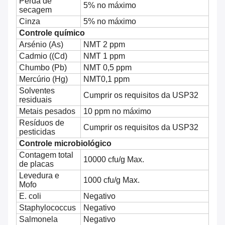
Perda de
5% no máximo
secagem
Cinza
5% no máximo
Controle químico
Arsénio (As)
NMT 2 ppm
Cadmio ((Cd)
NMT 1 ppm
Chumbo (Pb)
NMT 0,5 ppm
Mercúrio (Hg)
NMT0,1 ppm
Solventes
Cumprir os requisitos da USP32
residuais
Metais pesados
10 ppm no máximo
Resíduos de
Cumprir os requisitos da USP32
pesticidas
Controle microbiológico
Contagem total
10000 cfu/g Max.
de placas
Levedura e
1000 cfu/g Max.
Mofo
E. coli
Negativo
Staphylococcus
Negativo
Salmonela
Negativo