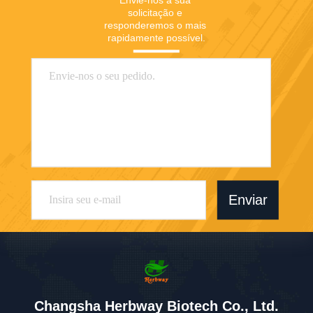
Envie-nos a sua 
solicitação e 
responderemos o mais 
rapidamente possível.
Enviar
Changsha Herbway Biotech Co., Ltd.