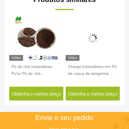
Vídeo
Vídeo
Ví
Pó de chá instantâneo
Chenpi Instantâneo em Pó
Ci
Pu′er Pó de chá
de casca de tangerina
in
instantâneo Instant PU-Erh
instantânea seca em pó de
tu
Pó de chá
casca de laranja seca em
in
ço
Obtenha o melhor preço
Obtenha o melhor preço
O
pó
Envie o seu pedido