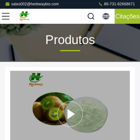
sales002@herbwaybio.com
86-731-82668671
Citações
Produtos